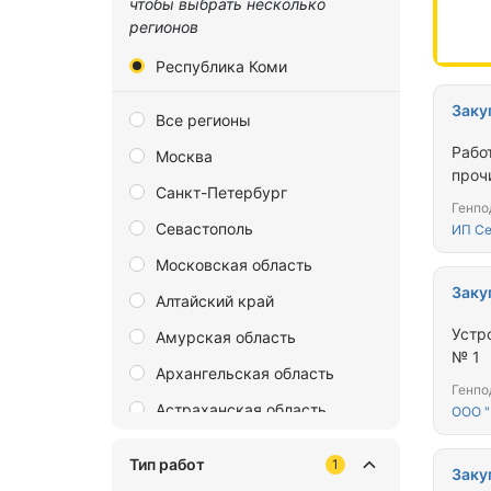
чтобы выбрать несколько
регионов
Республика Коми
Заку
Все регионы
Рабо
Москва
проч
Санкт-Петербург
Генпо
Севастополь
ИП Се
Московская область
Заку
Алтайский край
Устройство
Амурская область
№ 1
Архангельская область
Генпо
Астраханская область
ООО 
Байконур
Тип работ
1
Заку
Белгородская область