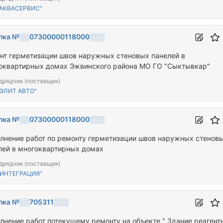
"АКВАСЕРВИС"
пка №░░07300000118000░░░
нт герметизации швов наружных стеновых панелей в
оквартирных домах Эжвинского района МО ГО "Сыктывкар"
дрядчик (поставщик)
"ЭЛИТ АВТО"
пка №░░07300000118000░░░
лнение работ по ремонту герметизации швов наружных стенов
лей в многоквартирных домах
дрядчик (поставщик)
"ИНТЕГРАЦИЯ"
пка №░░705311░░░
лнение работ потекущему ремонту на объекте " Здание реагент