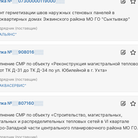
пка №░░07300000119000░░░
нт герметизации швов наружных стеновых панелей в
оквартирных домах Эжвинского района МО ГО "Сыктывкар"
дрядчик (поставщик)
"АЛЬЯНС"
пка №░░908016░░░
лнение СМР по объекту «Реконструкция магистральной теплово
от ТК Д-31 до ТК Д-34 по ул. Юбилейной в г. Ухта»
дрядчик (поставщик)
"АКВАСЕРВИС"
пка №░░807160░░░
лнение СМР по объекту «Строительство, магистральных,
тальных и распределительных тепловых сетей в VI квартале
ро-Западной части центрального планировочного района МО ГО
а»
дрядчик (поставщик)