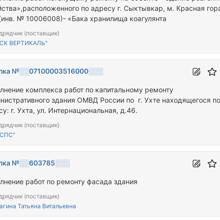
йства»,расположенного по адресу г. Сыктывкар, м. Красная гор
 (инв. № 10006008)- «Бака хранилища коагулянта
дрядчик (поставщик)
"СК ВЕРТИКАЛЬ"
пка №░░07100003516000░░░
лнение комплекса работ по капитальному ремонту
нистративного здания ОМВД России по г. Ухте находящегося п
у: г. Ухта, ул. Интернациональная, д.46.
дрядчик (поставщик)
"СПС"
пка №░░603785░░░
лнение работ по ремонту фасада здания
дрядчик (поставщик)
агина Татьяна Витальевна