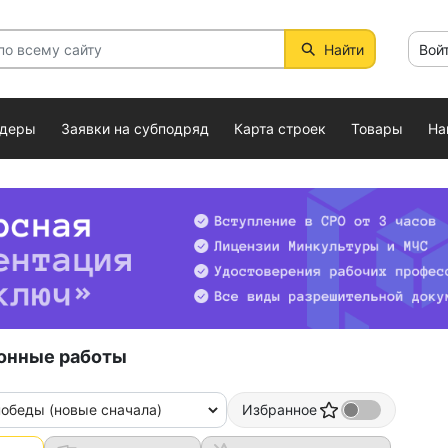
Найти
Вой
ндеры
Заявки на субподряд
Карта строек
Товары
На
онные работы
победы (новые сначала)
Избранное