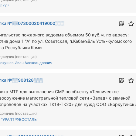
"СКС"
пка №░░07300020419000░░░
ительство пожарного водоема объемом 50 куб.м. по адресу:
тив дома 1 "А" по ул. Советская, п.Кебанъёль Усть-Куломского
на Республики Коми
дрядчик (поставщик)
окушев Иван Александрович
пка №░░908128░░░
авка МТР для выполнения СМР по объекту «Техническое
вооружение магистральной тепловой сети «Запад» с заменой
опроводов на участках ТК19-ТК20» для нужд ООО «Воркутинск
»
дрядчик (поставщик)
Д "УРАЛТРУБОСТАЛЬ"