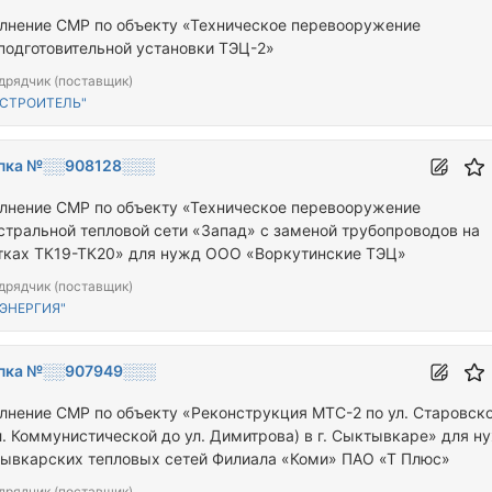
лнение СМР по объекту «Техническое перевооружение
подготовительной установки ТЭЦ-2»
дрядчик (поставщик)
"СТРОИТЕЛЬ"
пка №░░908128░░░
лнение СМР по объекту «Техническое перевооружение
стральной тепловой сети «Запад» с заменой трубопроводов на
тках ТК19-ТК20» для нужд ООО «Воркутинские ТЭЦ»
дрядчик (поставщик)
"ЭНЕРГИЯ"
пка №░░907949░░░
лнение СМР по объекту «Реконструкция МТС-2 по ул. Старовск
ул. Коммунистической до ул. Димитрова) в г. Сыктывкаре» для н
ывкарских тепловых сетей Филиала «Коми» ПАО «Т Плюс»
дрядчик (поставщик)