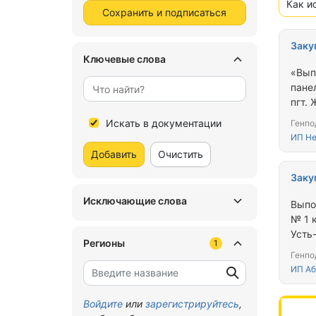
Как и
Сохранить и подписаться
Заку
Ключевые слова
«Вып
пане
пгт.
район
Искать в документации
Генпо
ИП Не
Добавить
Очистить
Заку
Исключающие слова
Выпо
№ 1 
Усть-
Регионы
1
Генпо
ИП Аб
Войдите
или
зарегистрируйтесь
,