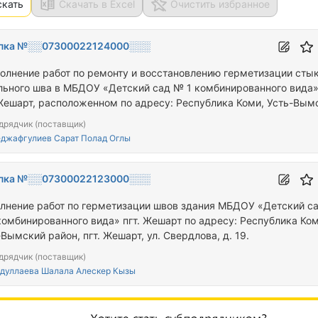
скать
Скачать в Excel
Очистить избранное
пка №░░07300022124000░░░
олнение работ по ремонту и восстановлению герметизации сты
льного шва в МБДОУ «Детский сад № 1 комбинированного вида
 Жешарт, расположенном по адресу: Республика Коми, Усть-Вым
, пгт. Жешарт, ул. Свердлова, д. 18»
дрядчик (поставщик)
джафгулиев Сарат Полад Оглы
пка №░░07300022123000░░░
лнение работ по герметизации швов здания МБДОУ «Детский с
комбинированного вида» пгт. Жешарт по адресу: Республика Ком
Вымский район, пгт. Жешарт, ул. Свердлова, д. 19.
дрядчик (поставщик)
дуллаева Шалала Алескер Кызы