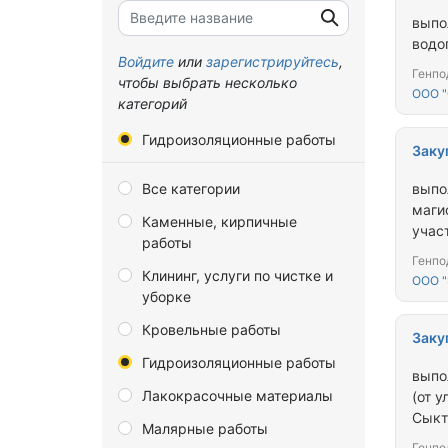
выпо
Брянская область
водо
Владимирская область
Войдите
или
зарегистрируйтесь
,
Генпо
чтобы выбрать несколько
Волгоградская область
ООО 
категорий
Вологодская область
Гидроизоляционные работы
Заку
Воронежская область
Все категории
выпо
Донецкая Народная
маги
Республика
Каменные, кирпичные
учас
работы
Еврейская автономная
Генпо
область
Клининг, услуги по чистке и
ООО 
уборке
Забайкальский край
Кровельные работы
Запорожская область
Заку
Гидроизоляционные работы
Ивановская область
выпо
Лакокрасочные материалы
Иркутская область
(от 
Сыкт
Малярные работы
Калининградская область
Генпо