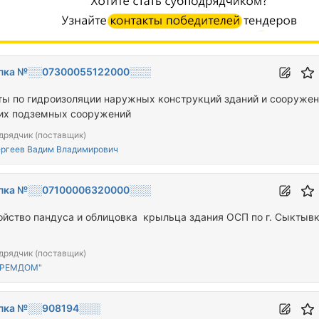
пка №░░07300055122000░░░
ты по гидроизоляции наружных конструкций зданий и сооружен
их подземных сооружений
дрядчик (поставщик)
ргеев Вадим Владимирович
пка №░░07100006320000░░░
 пандуса и облицовка крыльца здания ОСП по г. Сыктывкару
дрядчик (поставщик)
"РЕМДОМ"
пка №░░908194░░░