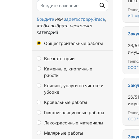
Пско
«Пер
Брянская область
Генпо
ИП Ма
Владимирская область
Войдите
или
зарегистрируйтесь
,
чтобы выбрать несколько
Волгоградская область
категорий
Заку
Вологодская область
Общестроительные работы
26/5
Воронежская область
имущ
Все категории
Донецкая Народная
Генпо
Республика
ООО "
Каменные, кирпичные
работы
Еврейская автономная
область
Заку
Клининг, услуги по чистке и
уборке
Забайкальский край
26/5
Кровельные работы
Запорожская область
имущ
Гидроизоляционные работы
Ивановская область
Генпо
ООО 
Лакокрасочные материалы
Иркутская область
Малярные работы
Калининградская область
Заку