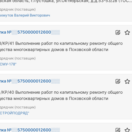
вская область, г.Пустошка, ул.Октябрьская, д.д.53-53/28 (ТОС
воцвет» проект «Безопасность и комфорт»)
дрядчик (поставщик)
хмутов Валерий Викторович
пка №░░5750000012600░░░
3/КР/41 Выполнение работ по капитальному ремонту общего
ества многоквартирных домов в Псковской области
дрядчик (поставщик)
СМУ-178"
пка №░░5750000012600░░░
1/КР/40 Выполнение работ по капитальному ремонту общего
ества многоквартирных домов в Псковской области
дрядчик (поставщик)
"СТРОЙПОДРЯД"
пка №░░5750000012600░░░