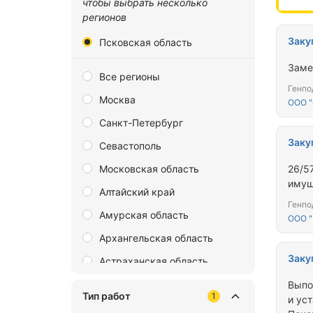
чтобы выбрать несколько
регионов
Заку
Псковская область
Заме
Все регионы
Генпо
Москва
ООО 
Санкт-Петербург
Заку
Севастополь
Московская область
26/5
имущ
Алтайский край
Генпо
Амурская область
ООО "
Архангельская область
Заку
Астраханская область
Байконур
Выпо
Тип работ
1
и ус
Белгородская область