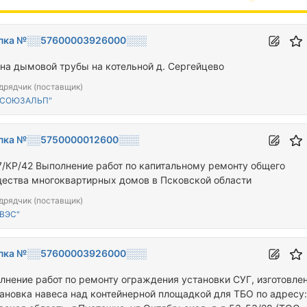
пка №░░57600003926000░░░
на дымовой трубы на котельной д. Сергейцево
дрядчик (поставщик)
"СОЮЗАЛЬП"
пка №░░5750000012600░░░
7/КР/42 Выполнение работ по капитальному ремонту общего
ества многоквартирных домов в Псковской области
дрядчик (поставщик)
ВЭС"
пка №░░57600003926000░░░
лнение работ по ремонту ограждения установки СУГ, изготовле
тановка навеса над контейнерной площадкой для ТБО по адресу: