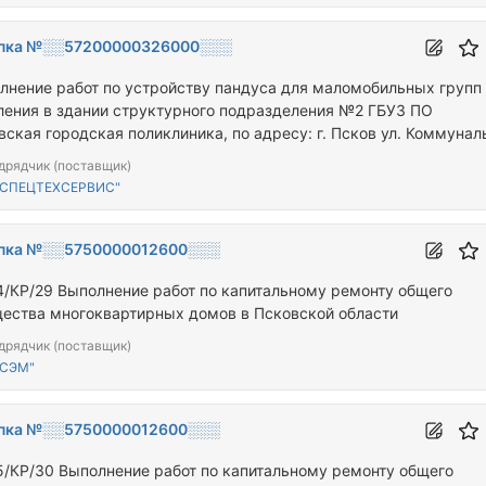
пка №░░57200000326000░░░
лнение работ по устройству пандуса для маломобильных групп
ления в здании структурного подразделения №2 ГБУЗ ПО
вская городская поликлиника, по адресу: г. Псков ул. Коммунал
3 (регистрационный номер 415-А-ГЗ)
дрядчик (поставщик)
"СПЕЦТЕХСЕРВИС"
пка №░░5750000012600░░░
4/КР/29 Выполнение работ по капитальному ремонту общего
ества многоквартирных домов в Псковской области
дрядчик (поставщик)
"СЭМ"
пка №░░5750000012600░░░
5/КР/30 Выполнение работ по капитальному ремонту общего