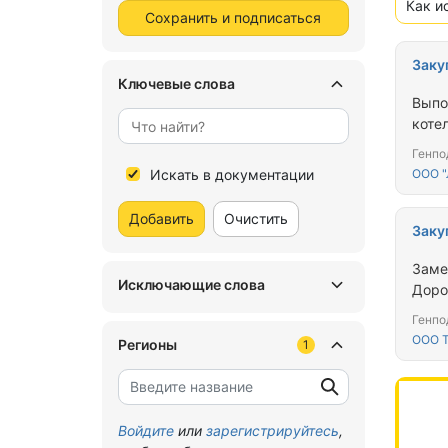
Как и
Сохранить и подписаться
Заку
Ключевые слова
Выпо
коте
Генпо
Искать в документации
ООО 
Добавить
Очистить
Заку
Заме
Исключающие слова
Дор
Генпо
ООО Т
Регионы
1
Войдите
или
зарегистрируйтесь
,