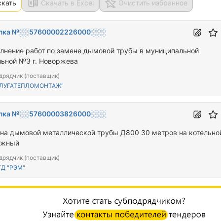
скать
Скачать в Excel
Очистить избранное
пка №░░57600002226000░░░
лнение работ по замене дымовой трубы в муниципальной
льной №3 г. Новоржева
дрядчик (поставщик)
"ЛУГАТЕПЛОМОНТАЖ"
пка №░░57600003826000░░░
на дымовой металлической трубы Д800 30 метров на котельной
ожный
дрядчик (поставщик)
Д "РЭМ"