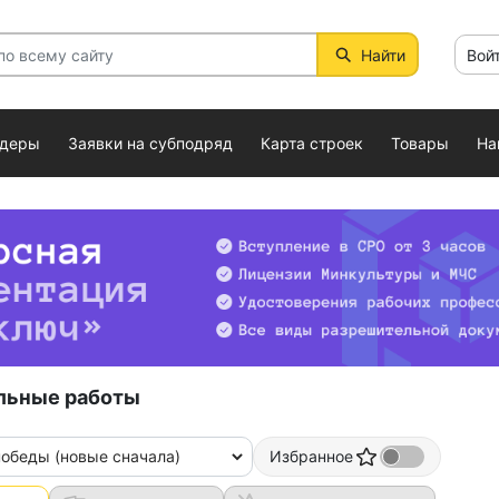
Найти
Вой
ндеры
Заявки на субподряд
Карта строек
Товары
На
льные работы
победы (новые сначала)
Избранное