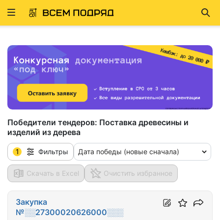
Развернуть
Най
ню
Победители тендеров:
Поставка древесины и
изделий из дерева
1
Дата победы (новые сначала)
Фильтры
Скачать в Excel
Очистить избранное
Закупка
№░░27300020626000░░░