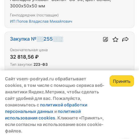
3000х50х50 мм
Генподрядчик (поставщик)
ИП Попов Владислав Михайлович
Закупка №░░255░░░
Окончательная цена
32 818,56 ₽
Тип закупки:
223-ФЗ
Победитель выбран:
23.07.2026
Сайт vsem-podryad.ru обрабатывает
Принять
cookies, в том числе с помощью сервиса веб-
ТОВАРЫ СТРОИТЕЛЬНЫЕ
Зарегистрируйтесь,
Зак
аналитики Яндекс.Метрика, чтобы сделать
чтобы открыть сведения о закупке
Генподрядчик (поставщик)
сайт удобней для вас. Пожалуйста,
ИП Сычева Ирина Зауровна
ознакомьтесь с
политикой обработки
скрытые данные станут доступны после
персональных данных
и
политикой
регистрации или входа в профиль
использования cookies
. Кликните «Принять»,
Закупка №░░256░░░
Зарегистрироваться
Войти
если согласны на использование всех cookie-
Окончательная цена
25
(+0)
файлов.
44 226,00 ₽