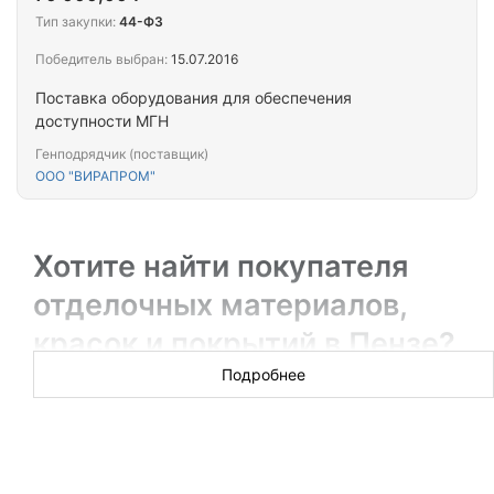
Тип закупки:
44-ФЗ
Победитель выбран:
15.07.2016
Поставка оборудования для обеспечения
доступности МГН
Генподрядчик (поставщик)
ООО "ВИРАПРОМ"
Хотите найти покупателя
отделочных материалов,
красок и покрытий в Пензе?
Подробнее
Сроки выполнения госконтрактов по поставке ЛКМ и
стройматериалов очень жесткие. Победители торгов с
радостью согласятся на вашу вовремя предложенную
помощь. Обзвоните победителей тендеров, предложите им
поставку отделочных материалов, красок, обоев,