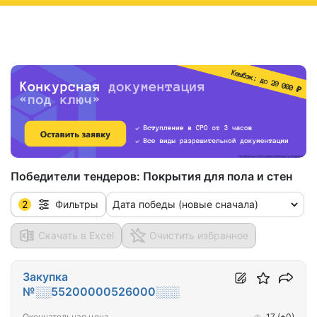
ню
Победители тендеров:
Покрытия для пола и стен
2
Дата победы (новые сначала)
Фильтры
Скачать в Excel
Очистить избранное
Закупка
№░░55200000526000░░░
Окончательная цена
17
(+0)