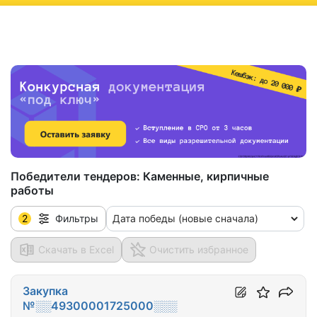
ню
Победители тендеров:
Каменные, кирпичные
работы
2
Дата победы (новые сначала)
Фильтры
Скачать в Excel
Очистить избранное
Закупка
№░░49300001725000░░░