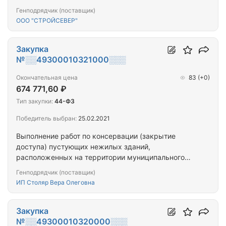
Гагарина.
Генподрядчик (поставщик)
ООО "СТРОЙСЕВЕР"
Закупка
№░░49300010321000░░░
Окончательная цена
83
(+0)
674 771,60 ₽
Тип закупки:
44-ФЗ
Победитель выбран:
25.02.2021
Выполнение работ по консервации (закрытие
доступа) пустующих нежилых зданий,
расположенных на территории муниципального
образования город Оленегорск с
Генподрядчик (поставщик)
подведомственной территорией Мурманской
ИП Столяр Вера Олеговна
области
Закупка
№░░49300010320000░░░