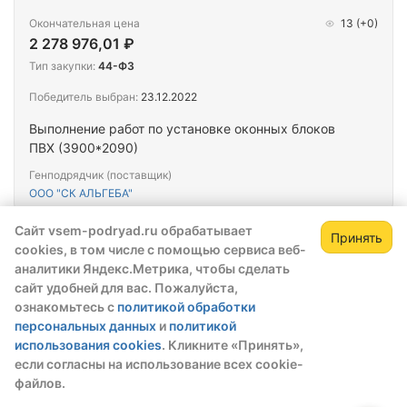
Окончательная цена
13
(+0)
2 278 976,01 ₽
Тип закупки:
44-ФЗ
Победитель выбран:
23.12.2022
Выполнение работ по установке оконных блоков
ПВХ (3900*2090)
Генподрядчик (поставщик)
ООО "СК АЛЬГЕБА"
Сайт vsem-podryad.ru обрабатывает
Принять
Закупка
cookies, в том числе с помощью сервиса веб-
Зарегистрируйтесь,
№░░38300006622000░░░
Зак
аналитики Яндекс.Метрика, чтобы сделать
чтобы открыть сведения о закупке
сайт удобней для вас. Пожалуйста,
Окончательная цена
12
(+0)
ознакомьтесь с
политикой обработки
скрытые данные станут доступны после
143 000,00 ₽
персональных данных
и
политикой
регистрации или входа в профиль
Тип закупки:
44-ФЗ
использования cookies
. Кликните «Принять»,
Зарегистрироваться
Войти
если согласны на использование всех cookie-
Победитель выбран:
07.12.2022
файлов.
Смена дверных и оконных блоков в актовом зале