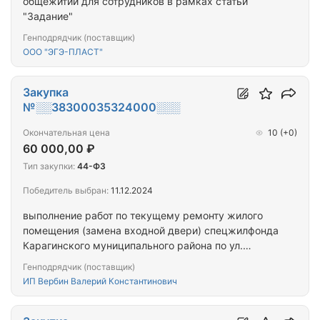
общежитии для сотрудников в рамках статьи
"Задание"
Генподрядчик (поставщик)
ООО "ЭГЭ-ПЛАСТ"
Закупка
№░░38300035324000░░░
Окончательная цена
10
(+0)
60 000,00 ₽
Тип закупки:
44-ФЗ
Победитель выбран:
11.12.2024
выполнение работ по текущему ремонту жилого
помещения (замена входной двери) спецжилфонда
Карагинского муниципального района по ул.
Лукашевского, 68-39 в п. Оссора
Генподрядчик (поставщик)
ИП Вербин Валерий Константинович