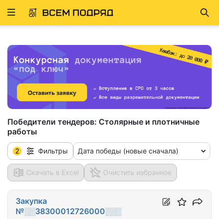
Развернуть
Най
ню
Победители тендеров:
Столярные и плотничные
работы
2
Дата победы (новые сначала)
Фильтры
Скачать в Excel
Очистить избранное
Закупка
№░░38300012726000░░░