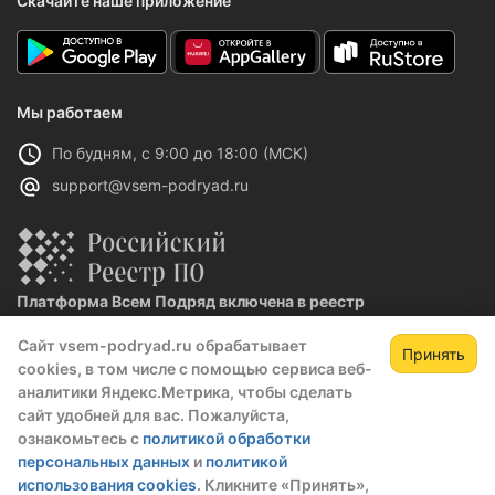
Скачайте наше приложение
Мы работаем
По будням, с 9:00 до 18:00 (МСК)
support@vsem-podryad.ru
Платформа Всем Подряд включена в реестр
отечественного ПО
Сайт vsem-podryad.ru обрабатывает
Реестровая запись №32021 от 06.02.2026
Принять
cookies, в том числе с помощью сервиса веб-
аналитики Яндекс.Метрика, чтобы сделать
сайт удобней для вас. Пожалуйста,
Политика конфиденциальности
ознакомьтесь с
политикой обработки
Оферта
персональных данных
и
политикой
О компании
использования cookies
. Кликните «Принять»,