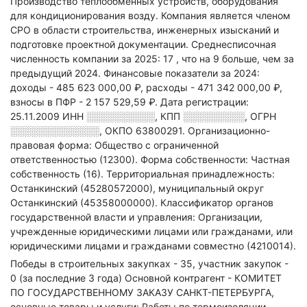
Производство теплообменных устройств, оборудования
для кондиционирования возду
.
Компания является членом
СРО в области
строительства, инженерных изысканий и
подготовке проектной документации.
Среднесписочная
численность компании за 2025: 17
, что на 9 больше, чем за
предыдущий 2024.
Финансовые показатели за 2024:
доходы - 485 623 000,00 ₽,
расходы - 471 342 000,00 ₽,
взносы в ПФР - 2 157 529,59 ₽.
Дата регистрации:
25.11.2009
ИНН
░░░░░░░░░░
,
КПП
░░░░░░░░░
,
ОГРН
░░░░░░░░░░░░░
,
ОКПО 63800291.
Организационно-
правовая форма: Общество с ограниченной
ответственностью (12300).
Форма собственности: Частная
собственность (16).
Территориальная принадлежность:
Останкинский (45280572000), муниципальный округ
Останкинский (45358000000).
Классификатор органов
государственной власти и управления: Организации,
учрежденные юридическими лицами или гражданами, или
юридическими лицами и гражданами совместно (4210014).
Победы в строительных закупках - 35, участник закупок -
0 (за последние 3 года)
Основной контрагент - КОМИТЕТ
ПО ГОСУДАРСТВЕННОМУ ЗАКАЗУ САНКТ-ПЕТЕРБУРГА,
основные товары и услуги: Работы по термоизоляции