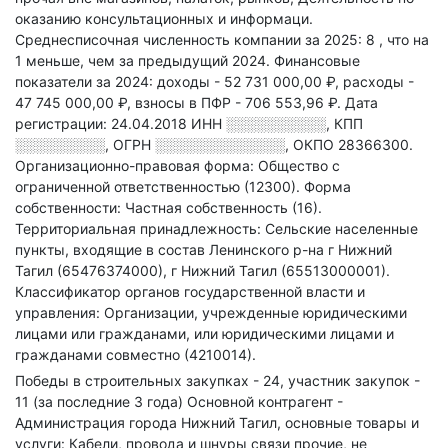
оказанию консультационных и информаци
.
Среднесписочная численность компании за 2025: 8
, что на
1 меньше, чем за предыдущий 2024.
Финансовые
показатели за 2024:
доходы - 52 731 000,00 ₽,
расходы -
47 745 000,00 ₽,
взносы в ПФР - 706 553,96 ₽.
Дата
регистрации: 24.04.2018
ИНН
░░░░░░░░░░
,
КПП
░░░░░░░░░
,
ОГРН
░░░░░░░░░░░░░
,
ОКПО 28366300.
Организационно-правовая форма: Общество с
ограниченной ответственностью (12300).
Форма
собственности: Частная собственность (16).
Территориальная принадлежность: Сельские населенные
пункты, входящие в состав Ленинского р-на г Нижний
Тагил (65476374000), г Нижний Тагил (65513000001).
Классификатор органов государственной власти и
управления: Организации, учрежденные юридическими
лицами или гражданами, или юридическими лицами и
гражданами совместно (4210014).
Победы в строительных закупках - 24, участник закупок -
11 (за последние 3 года)
Основной контрагент -
Администрация города Нижний Тагил, основные товары и
услуги: Кабели, провода и шнуры связи прочие, не