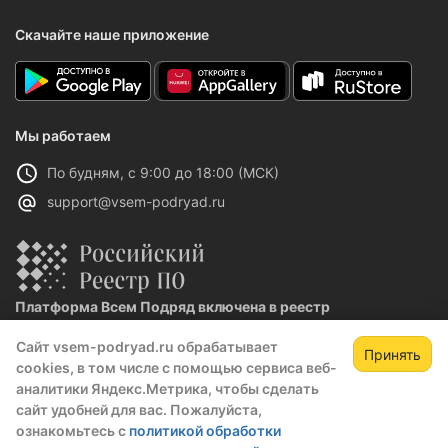
Скачайте наше приложение
Мы работаем
По будням, с 9:00 до 18:00 (МСК)
support@vsem-podryad.ru
Платформа Всем Подряд включена в реестр
отечественного ПО
Сайт vsem-podryad.ru обрабатывает
Реестровая запись №32021 от 06.02.2026
Принять
cookies, в том числе с помощью сервиса веб-
аналитики Яндекс.Метрика, чтобы сделать
сайт удобней для вас. Пожалуйста,
Политика конфиденциальности
ознакомьтесь с
политикой обработки
Оферта