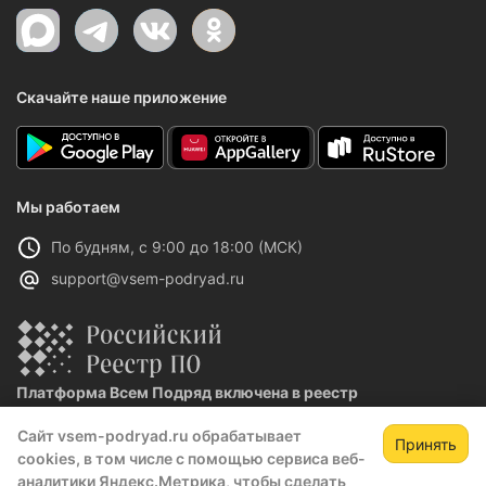
Скачайте наше приложение
Мы работаем
По будням, с 9:00 до 18:00 (МСК)
support@vsem-podryad.ru
Платформа Всем Подряд включена в реестр
отечественного ПО
Сайт vsem-podryad.ru обрабатывает
Реестровая запись №32021 от 06.02.2026
Принять
cookies, в том числе с помощью сервиса веб-
аналитики Яндекс.Метрика, чтобы сделать