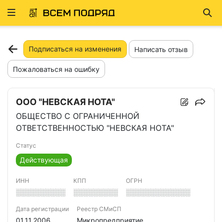
Развернуть
Най
ню
Подписаться на изменения
Написать отзыв
Пожаловаться на ошибку
ООО "НЕВСКАЯ НОТА"
ОБЩЕСТВО С ОГРАНИЧЕННОЙ
ОТВЕТСТВЕННОСТЬЮ "НЕВСКАЯ НОТА"
Статус
Действующая
ИНН
КПП
ОГРН
░░░░░░░░░░
░░░░░░░░░
░░░░░░░░░░░░░
Дата регистрации
Реестр СМиСП
01.11.2006
Микропредприятие