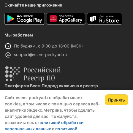
Скачайте наше приложение
Мы работаем
По будням, с 9:00 до 18:00 (МСК)
support@vsem-podryad.ru
Платформа Всем Подряд включена в реестр
отечественного ПО
Сайт vsem-podryad.ru обрабатывает
Реестровая запись №32021 от 06.02.2026
Принять
cookies, в том числе с помощью сервиса веб-
аналитики Яндекс.Метрика, чтобы сделать
сайт удобней для вас. Пожалуйста,
Политика конфиденциальности
ознакомьтесь с
политикой обработки
Оферта
персональных данных
и
политикой
О компании