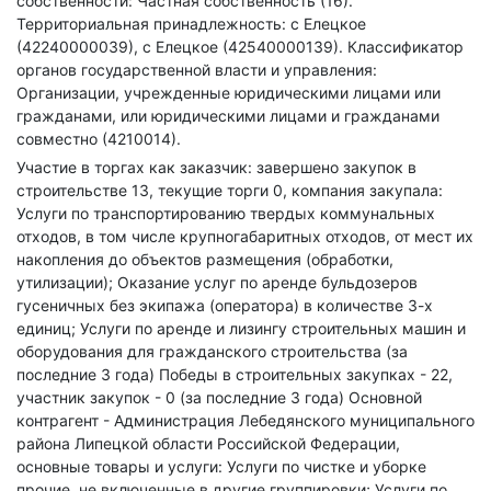
собственности: Частная собственность (16).
Территориальная принадлежность: с Елецкое
(42240000039), с Елецкое (42540000139).
Классификатор
органов государственной власти и управления:
Организации, учрежденные юридическими лицами или
гражданами, или юридическими лицами и гражданами
совместно (4210014).
Участие в торгах как заказчик: завершено закупок в
строительстве 13, текущие торги 0, компания закупала:
Услуги по транспортированию твердых коммунальных
отходов, в том числе крупногабаритных отходов, от мест их
накопления до объектов размещения (обработки,
утилизации); Оказание услуг по аренде бульдозеров
гусеничных без экипажа (оператора) в количестве 3-х
единиц; Услуги по аренде и лизингу строительных машин и
оборудования для гражданского строительства (за
последние 3 года)
Победы в строительных закупках - 22,
участник закупок - 0 (за последние 3 года)
Основной
контрагент - Администрация Лебедянского муниципального
района Липецкой области Российской Федерации,
основные товары и услуги: Услуги по чистке и уборке
прочие, не включенные в другие группировки; Услуги по