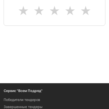
1
2
3
4
5
Следите за изменениями и новостями компании
Сервис "Всем Подряд"
Победители тендеров
Завершенные тендеры