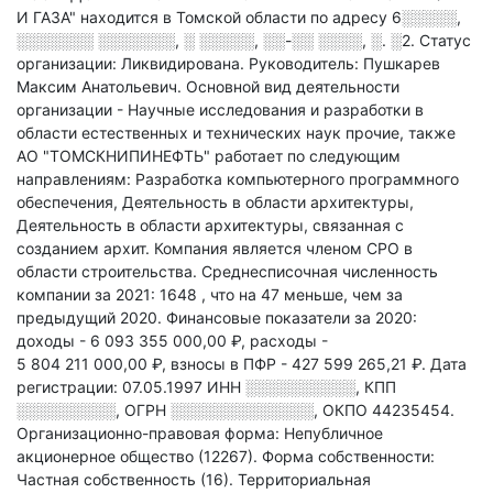
И ГАЗА" находится в Томской области по адресу
6░░░░░,
░░░░░░░ ░░░░░░░, ░ ░░░░░, ░░-░░ ░░░░, ░. ░2
.
Статус
организации: Ликвидирована.
Руководитель: Пушкарев
Максим Анатольевич.
Основной вид деятельности
организации - Научные исследования и разработки в
области естественных и технических наук прочие
, также
АО "ТОМСКНИПИНЕФТЬ" работает по следующим
направлениям: Разработка компьютерного программного
обеспечения, Деятельность в области архитектуры,
Деятельность в области архитектуры, связанная с
созданием архит
.
Компания является членом СРО в
области
строительства.
Среднесписочная численность
компании за 2021: 1648
, что на 47 меньше, чем за
предыдущий 2020.
Финансовые показатели за 2020:
доходы - 6 093 355 000,00 ₽,
расходы -
5 804 211 000,00 ₽,
взносы в ПФР - 427 599 265,21 ₽.
Дата
регистрации: 07.05.1997
ИНН
░░░░░░░░░░
,
КПП
░░░░░░░░░
,
ОГРН
░░░░░░░░░░░░░
,
ОКПО 44235454.
Организационно-правовая форма: Непубличное
акционерное общество (12267).
Форма собственности:
Частная собственность (16).
Территориальная