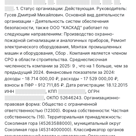
░░░░░░░░░ ░░░░, ░░. ░░░░░░░░░░░ ░░░, ░░░. ░░,
░░░. 1
.
Статус организации: Действующая.
Руководитель:
Гусев Дмитрий Михайлович.
Основной вид деятельности
организации - Деятельность систем обеспечения
безопасности
, также ООО "КАСКАД" работает по
следующим направлениям: Производство охранно-
пожарной сигнализации и аналогичных приборов, Ремонт
электрического оборудования, Монтаж промышленных
машин и оборудования, Сбор
.
Компания является членом
СРО в области
строительства.
Среднесписочная
численность компании за 2025: 9
, что на 1 больше, чем за
предыдущий 2024.
Финансовые показатели за 2024:
доходы - 18 714 000,00 ₽,
расходы - 17 529 000,00 ₽,
взносы в ПФР - 912 711,85 ₽.
Дата регистрации: 18.12.2015
ИНН
░░░░░░░░░░
,
КПП
░░░░░░░░░
,
ОГРН
░░░░░░░░░░░░░
,
ОКПО 52646243.
Организационно-
правовая форма: Общество с ограниченной
ответственностью (12300).
Форма собственности: Частная
собственность (16).
Территориальная принадлежность:
Соколиная гора (45263588000), муниципальный округ
Соколиная гора (45314000000).
Классификатор органов
государственной власти и управления: Организации,