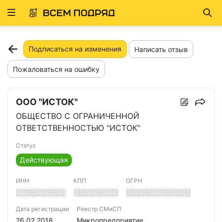
Развернуть
Най
ню
Подписаться на изменения
Написать отзыв
Пожаловаться на ошибку
ООО "ИСТОК"
ОБЩЕСТВО С ОГРАНИЧЕННОЙ
ОТВЕТСТВЕННОСТЬЮ "ИСТОК"
Статус
Действующая
ИНН
КПП
ОГРН
░░░░░░░░░░
░░░░░░░░░
░░░░░░░░░░░░░
Дата регистрации
Реестр СМиСП
26.02.2018
Микропредприятие