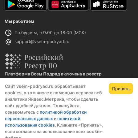
Мы работаем
По будням, с 9:00 до 18:00 (МСК)
support@vsem-podryad.ru
Платформа Всем Подряд включена в реестр
отечественного ПО
Сайт vsem-podryad.ru обрабатывает
Реестровая запись №32021 от 06.02.2026
Принять
cookies, в том числе с помощью сервиса веб-
аналитики Яндекс.Метрика, чтобы сделать
сайт удобней для вас. Пожалуйста,
Политика конфиденциальности
ознакомьтесь с
политикой обработки
Оферта
персональных данных
и
политикой
О компании
использования cookies
. Кликните «Принять»,
если согласны на использование всех cookie-
© 2016 — 2026 ООО "Промтех"
файлов.