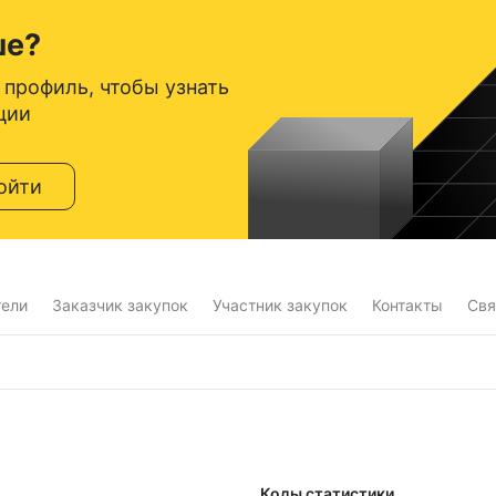
ше?
 профиль, чтобы узнать
ции
ойти
тели
Заказчик закупок
Участник закупок
Контакты
Свя
Коды статистики