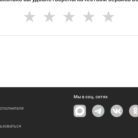
1
2
3
4
5
ениями и новостями компании
Мы в соц. сетях
исполнителя
ы
ьзоваться