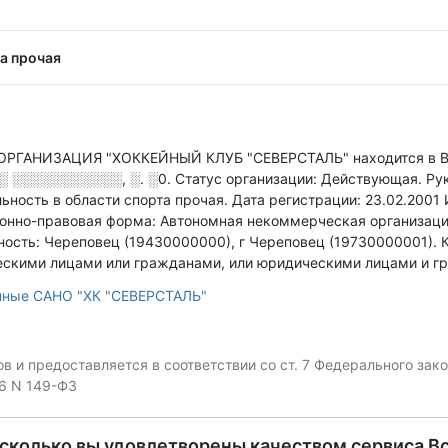
а прочая
АНИЗАЦИЯ "ХОККЕЙНЫЙ КЛУБ "СЕВЕРСТАЛЬ" находится в Вол
░ ░░░░░░░░░░░, ░. ░0
.
Статус организации: Действующая.
Ру
ьность в области спорта прочая
.
Дата регистрации: 23.02.2001
онно-правовая форма: Автономная некоммерческая организаци
ость: Череповец (19430000000), г Череповец (19730000001).
скими лицами или гражданами, или юридическими лицами и гр
нные САНО "ХК "СЕВЕРСТАЛЬ"
 и предоставляется в соответствии со ст. 7 Федерального за
06 N 149-ФЗ
асколько вы удовлетворены качеством сервиса В