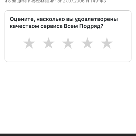
и о защите информации" от 27.07.2006 N 149-ФЗ
Оцените, насколько вы удовлетворены
качеством сервиса Всем Подряд?
1
2
3
4
5
Следите за изменениями и новостями компании