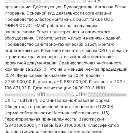
░░░░░, ░ ░░░░░, ░░ ░░░░░░░░, ░. ░1
.
Статус
организации: Действующая.
Руководитель: Антонова Елена
Игоревна.
Основной вид деятельности организации -
Производство электромонтажных работ
, также ООО
"ЭНЕРГОСИСТЕМЫ" работает по следующим
направлениям: Ремонт электронного и оптического
оборудования, Строительство жилых и нежилых зданий,
Производство санитарно-технических работ, монтаж
отопительных си
.
Компания является членом СРО в области
строительства, инженерных изысканий и подготовке
проектной документации.
Среднесписочная численность
компании за 2025: 0
, что на 6 меньше, чем за предыдущий
2024.
Финансовые показатели за 2024:
доходы -
2 259 000,00 ₽,
расходы - 9 989 000,00 ₽,
взносы в ПФР -
196 831,92 ₽.
Дата регистрации: 24.09.2013
ИНН
░░░░░░░░░░
,
КПП
░░░░░░░░░
,
ОГРН
░░░░░░░░░░░░░
,
ОКПО 10812874.
Организационно-правовая форма:
Общество с ограниченной ответственностью (12300).
Форма собственности: Частная собственность (16).
Территориальная принадлежность: Заволжский
(28401365000), г Тверь (28701000001).
Классификатор
органов государственной власти и управления: