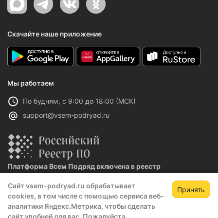
Скачайте наше приложение
Мы работаем
По будням, с 9:00 до 18:00 (МСК)
support@vsem-podryad.ru
Платформа Всем Подряд включена в реестр
отечественного ПО
Сайт vsem-podryad.ru обрабатывает
Реестровая запись №32021 от 06.02.2026
Принять
cookies, в том числе с помощью сервиса веб-
аналитики Яндекс.Метрика, чтобы сделать
сайт удобней для вас. Пожалуйста,