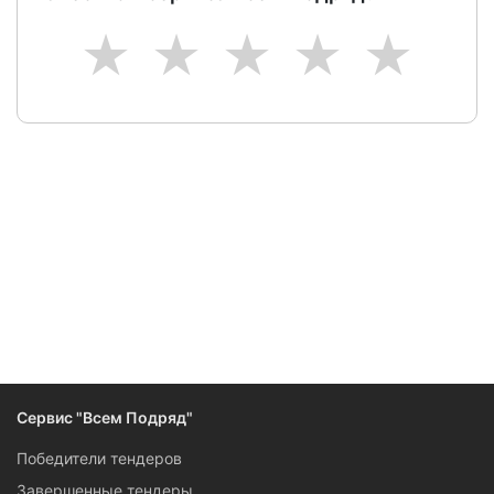
1
2
3
4
5
Следите за изменениями и новостями компании
Сервис "Всем Подряд"
Победители тендеров
Завершенные тендеры