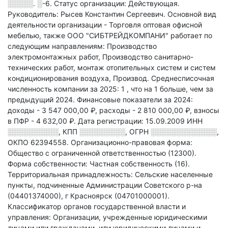
░░░░░. ░-6
.
Статус организации: Действующая.
Руководитель: Рысев Константин Сергеевич.
Основной вид
деятельности организации - Торговля оптовая офисной
мебелью
, также ООО "СИБТРЕЙДКОМПАНИ" работает по
следующим направлениям: Производство
электромонтажных работ, Производство санитарно-
технических работ, монтаж отопительных систем и систем
кондиционирования воздуха, Производ
.
Среднесписочная
численность компании за 2025: 1
, что на 1 больше, чем за
предыдущий 2024.
Финансовые показатели за 2024:
доходы - 3 547 000,00 ₽,
расходы - 2 810 000,00 ₽,
взносы
в ПФР - 4 632,00 ₽.
Дата регистрации: 15.09.2009
ИНН
░░░░░░░░░░
,
КПП
░░░░░░░░░
,
ОГРН
░░░░░░░░░░░░░
,
ОКПО 62394558.
Организационно-правовая форма:
Общество с ограниченной ответственностью (12300).
Форма собственности: Частная собственность (16).
Территориальная принадлежность: Сельские населенные
пункты, подчиненные Администрации Советского р-на
(04401374000), г Красноярск (04701000001).
Классификатор органов государственной власти и
управления: Организации, учрежденные юридическими
лицами или гражданами, или юридическими лицами и