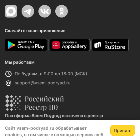
Скачайте наше приложение
Мы работаем
По будням, с 9:00 до 18:00 (МСК)
support@vsem-podryad.ru
Платформа Всем Подряд включена в реестр
отечественного ПО
Сайт vsem-podryad.ru обрабатывает
Реестровая запись №32021 от 06.02.2026
Принять
cookies, в том числе с помощью сервиса веб-