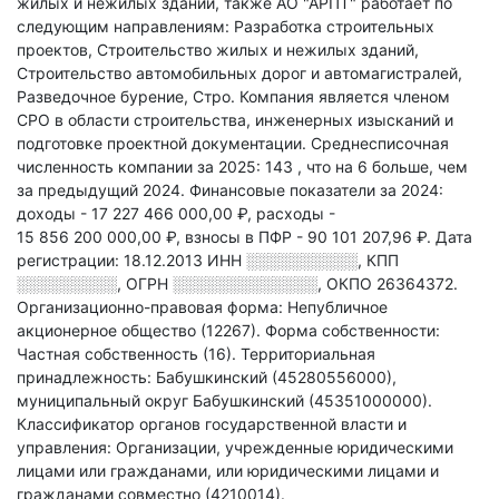
жилых и нежилых зданий
, также АО "АРПТ" работает по
следующим направлениям: Разработка строительных
проектов, Строительство жилых и нежилых зданий,
Строительство автомобильных дорог и автомагистралей,
Разведочное бурение, Стро
.
Компания является членом
СРО в области
строительства, инженерных изысканий и
подготовке проектной документации.
Среднесписочная
численность компании за 2025: 143
, что на 6 больше, чем
за предыдущий 2024.
Финансовые показатели за 2024:
доходы - 17 227 466 000,00 ₽,
расходы -
15 856 200 000,00 ₽,
взносы в ПФР - 90 101 207,96 ₽.
Дата
регистрации: 18.12.2013
ИНН
░░░░░░░░░░
,
КПП
░░░░░░░░░
,
ОГРН
░░░░░░░░░░░░░
,
ОКПО 26364372.
Организационно-правовая форма: Непубличное
акционерное общество (12267).
Форма собственности:
Частная собственность (16).
Территориальная
принадлежность: Бабушкинский (45280556000),
муниципальный округ Бабушкинский (45351000000).
Классификатор органов государственной власти и
управления: Организации, учрежденные юридическими
лицами или гражданами, или юридическими лицами и
гражданами совместно (4210014).