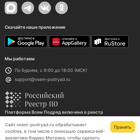
Скачайте наше приложение
Мы работаем
По будням, с 9:00 до 18:00 (МСК)
support@vsem-podryad.ru
Платформа Всем Подряд включена в реестр
отечественного ПО
Сайт vsem-podryad.ru обрабатывает
Реестровая запись №32021 от 06.02.2026
Принять
cookies, в том числе с помощью сервиса веб-
аналитики Яндекс.Метрика, чтобы сделать