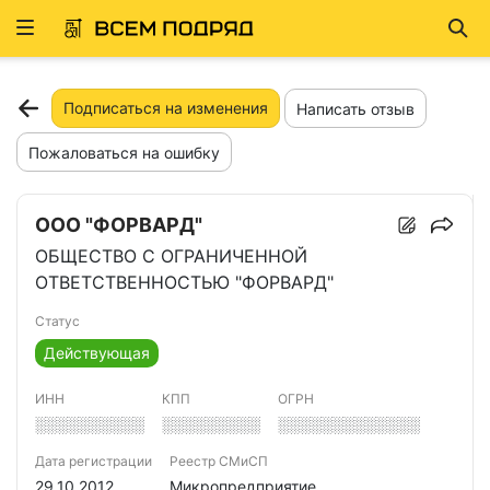
Развернуть
Най
ню
Подписаться на изменения
Написать отзыв
Пожаловаться на ошибку
ООО "ФОРВАРД"
ОБЩЕСТВО С ОГРАНИЧЕННОЙ
ОТВЕТСТВЕННОСТЬЮ "ФОРВАРД"
Статус
Действующая
ИНН
КПП
ОГРН
░░░░░░░░░░
░░░░░░░░░
░░░░░░░░░░░░░
Дата регистрации
Реестр СМиСП
29.10.2012
Микропредприятие