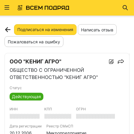
Развернуть
Най
ню
Подписаться на изменения
Написать отзыв
Пожаловаться на ошибку
ООО "КЕНИГ АГРО"
ОБЩЕСТВО С ОГРАНИЧЕННОЙ
ОТВЕТСТВЕННОСТЬЮ "КЕНИГ АГРО"
Статус
Действующая
ИНН
КПП
ОГРН
░░░░░░░░░░
░░░░░░░░░
░░░░░░░░░░░░░
Дата регистрации
Реестр СМиСП
20.12.2006
Микропредприятие