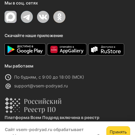
Мы в соц. сетях
Скачайте наше приложение
Мы работаем
По будням, с 9:00 до 18:00 (МСК)
support@vsem-podryad.ru
Платформа Всем Подряд включена в реестр
отечественного ПО
Сайт vsem-podryad.ru обрабатывает
Реестровая запись №32021 от 06.02.2026
Принять