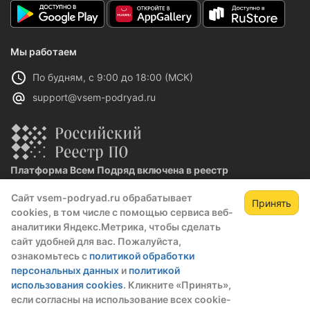
Мы работаем
По будням, с 9:00 до 18:00 (МСК)
support@vsem-podryad.ru
Платформа Всем Подряд включена в реестр
отечественного ПО
Сайт vsem-podryad.ru обрабатывает
Реестровая запись №32021 от 06.02.2026
Принять
cookies, в том числе с помощью сервиса веб-
аналитики Яндекс.Метрика, чтобы сделать
сайт удобней для вас. Пожалуйста,
Политика конфиденциальности
ознакомьтесь с
политикой обработки
Оферта
персональных данных
и
политикой
О компании
использования cookies
. Кликните «Принять»,
если согласны на использование всех cookie-