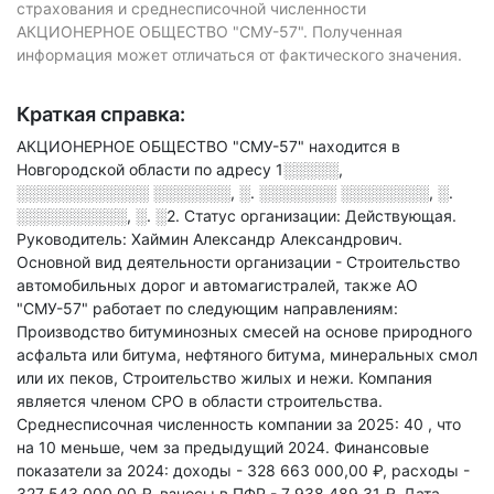
страхования и среднесписочной численности
АКЦИОНЕРНОЕ ОБЩЕСТВО "СМУ-57". Полученная
информация может отличаться от фактического значения.
Краткая справка:
АКЦИОНЕРНОЕ ОБЩЕСТВО "СМУ-57" находится в
Новгородской области по адресу
1░░░░░,
░░░░░░░░░░░░ ░░░░░░░, ░. ░░░░░░░ ░░░░░░░░, ░.
░░░░░░░░░░, ░. ░2
.
Статус организации: Действующая.
Руководитель: Хаймин Александр Александрович.
Основной вид деятельности организации - Строительство
автомобильных дорог и автомагистралей
, также АО
"СМУ-57" работает по следующим направлениям:
Производство битуминозных смесей на основе природного
асфальта или битума, нефтяного битума, минеральных смол
или их пеков, Строительство жилых и нежи
.
Компания
является членом СРО в области
строительства.
Среднесписочная численность компании за 2025: 40
, что
на 10 меньше, чем за предыдущий 2024.
Финансовые
показатели за 2024:
доходы - 328 663 000,00 ₽,
расходы -
327 543 000,00 ₽,
взносы в ПФР - 7 938 489,31 ₽.
Дата