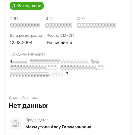
Действующая
ИНН
КПП
ОГРН
░░░░░░░░░░
░░░░░░░░░
░░░░░░░░░░░░░
Дата регистрации
Реестр СМиСП
12.08.2004
Не числится
Юридический адрес
4░░░░░, ░░░░░░░░░░ ░░░░░░░░░, ░-░
░░░░░░░░░░░░, ░░░. ░░░░░░░░░░░░, ░░.
░░░░░░░░░░░░░, ░░░░. 3
Уставной капитал
Нет данных
Председатель
Махмутова Алсу Галимзановна