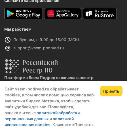
Скачайте наше приложение
Мы работаем
По будням, с 9:00 до 18:00 (МСК)
support@vsem-podryad.ru
Платформа Всем Подряд включена в реестр
отечественного ПО
Сайт vsem-podryad.ru обрабатывает
Реестровая запись №32021 от 06.02.2026
Принять
cookies, в том числе с помощью сервиса веб-
аналитики Яндекс.Метрика, чтобы сделать
сайт удобней для вас. Пожалуйста,
Политика конфиденциальности
ознакомьтесь с
политикой обработки
Оферта
персональных данных
и
политикой
О компании
использования cookies
. Кликните «Принять»,