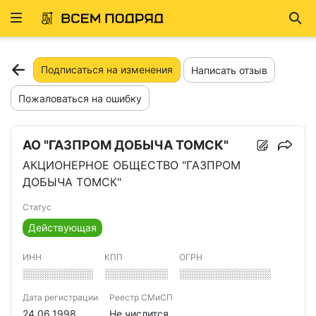
Развернуть
Най
ню
Подписаться на изменения
Написать отзыв
Пожаловаться на ошибку
АО "ГАЗПРОМ ДОБЫЧА ТОМСК"
АКЦИОНЕРНОЕ ОБЩЕСТВО "ГАЗПРОМ
ДОБЫЧА ТОМСК"
Статус
Действующая
ИНН
КПП
ОГРН
░░░░░░░░░░
░░░░░░░░░
░░░░░░░░░░░░░
Дата регистрации
Реестр СМиСП
24.06.1998
Не числится