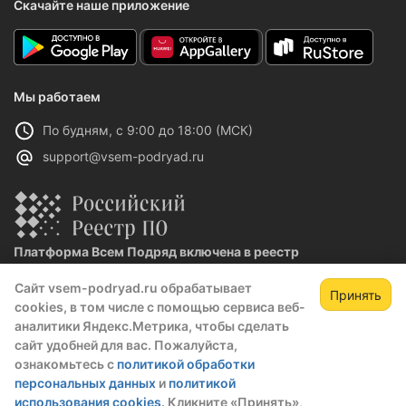
Скачайте наше приложение
Мы работаем
По будням, с 9:00 до 18:00 (МСК)
support@vsem-podryad.ru
Платформа Всем Подряд включена в реестр
отечественного ПО
Сайт vsem-podryad.ru обрабатывает
Реестровая запись №32021 от 06.02.2026
Принять
cookies, в том числе с помощью сервиса веб-
аналитики Яндекс.Метрика, чтобы сделать
сайт удобней для вас. Пожалуйста,
Политика конфиденциальности
ознакомьтесь с
политикой обработки
Оферта
персональных данных
и
политикой
О компании
использования cookies
. Кликните «Принять»,