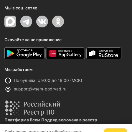
Мы в соц. сетях
Скачайте наше приложение
Мы работаем
По будням, с 9:00 до 18:00 (МСК)
support@vsem-podryad.ru
Платформа Всем Подряд включена в реестр
отечественного ПО
Сайт vsem-podryad.ru обрабатывает
Реестровая запись №32021 от 06.02.2026