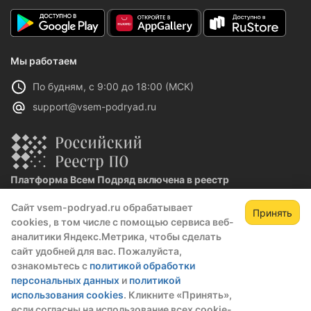
Мы работаем
По будням, с 9:00 до 18:00 (МСК)
support@vsem-podryad.ru
Платформа Всем Подряд включена в реестр
отечественного ПО
Сайт vsem-podryad.ru обрабатывает
Реестровая запись №32021 от 06.02.2026
Принять
cookies, в том числе с помощью сервиса веб-
аналитики Яндекс.Метрика, чтобы сделать
сайт удобней для вас. Пожалуйста,
Политика конфиденциальности
ознакомьтесь с
политикой обработки
Оферта
персональных данных
и
политикой
О компании
использования cookies
. Кликните «Принять»,
если согласны на использование всех cookie-