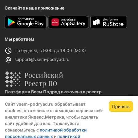
Скачайте наше приложение
Мы работаем
По будням, с 9:00 до 18:00 (МСК)
support@vsem-podryad.ru
Платформа Всем Подряд включена в реестр
отечественного ПО
Сайт vsem-podryad.ru обрабатывает
Реестровая запись №32021 от 06.02.2026
Принять
cookies, в том числе с помощью сервиса веб-
аналитики Яндекс.Метрика, чтобы сделать
сайт удобней для вас. Пожалуйста,
Политика конфиденциальности
ознакомьтесь с
политикой обработки
Оферта
персональных данных
и
политикой