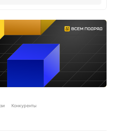
зи
Конкуренты