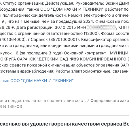
6
.
Статус организации: Действующая.
Руководитель: Зюзин Дми
борудования
, также ООО "ДОМ НАУКИ И ТЕХНИКИ" работает по
ы полиграфической деятельности, Ремонт электронного и оптиче
: 9
, что на 1 меньше, чем за предыдущий 2024.
Финансовые пока
86,26 ₽.
Дата регистрации: 30.10.2015
ИНН
░░░░░░░░░░
,
КПП
ество с ограниченной ответственностью (12300).
Форма собстве
9401364000), г Саранск (89701000001).
Классификатор органов
и или гражданами, или юридическими лицами и гражданами со
купок - 6 (за последние 3 года)
Основной контрагент - МУН
РУГА САРАНСК "ДЕТСКИЙ САД №89 КОМБИНИРОВАННОГО ВИДА",
ких средств пожарной сигнализации объектов Управления ЗАГ
системы видеонаблюдения; Работы электромонтажные, связанн
анные ООО "ДОМ НАУКИ И ТЕХНИКИ"
 и предоставляется в соответствии со ст. 7 Федерального за
06 N 149-ФЗ
асколько вы удовлетворены качеством сервиса В