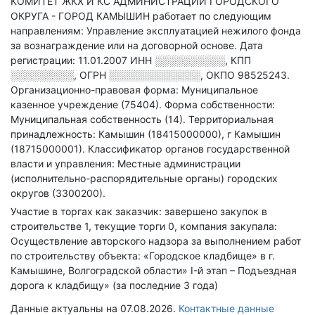
КОМИТЕТ ЖКХ И КС АДМИНИСТРАЦИИ ГОРОДСКОГО
ОКРУГА - ГОРОД КАМЫШИН работает по следующим
направлениям: Управление эксплуатацией нежилого фонда
за вознаграждение или на договорной основе
.
Дата
регистрации: 11.01.2007
ИНН
░░░░░░░░░░
,
КПП
░░░░░░░░░
,
ОГРН
░░░░░░░░░░░░░
,
ОКПО 98525243.
Организационно-правовая форма: Муниципальное
казенное учреждение (75404).
Форма собственности:
Муниципальная собственность (14).
Территориальная
принадлежность: Камышин (18415000000), г Камышин
(18715000001).
Классификатор органов государственной
власти и управления: Местные администрации
(исполнительно-распорядительные органы) городских
округов (3300200).
Участие в торгах как заказчик: завершено закупок в
строительстве 1, текущие торги 0, компания закупала:
Осуществление авторского надзора за выполнением работ
по строительству объекта: «Городское кладбище» в г.
Камышине, Волгоградской области» I-й этап – Подъездная
дорога к кладбищу» (за последние 3 года)
Данные актуальны на 07.08.2026.
Контактные данные