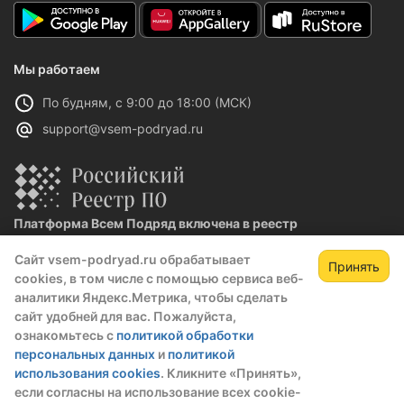
Мы работаем
По будням, с 9:00 до 18:00 (МСК)
support@vsem-podryad.ru
Платформа Всем Подряд включена в реестр
отечественного ПО
Сайт vsem-podryad.ru обрабатывает
Реестровая запись №32021 от 06.02.2026
Принять
cookies, в том числе с помощью сервиса веб-
аналитики Яндекс.Метрика, чтобы сделать
сайт удобней для вас. Пожалуйста,
Политика конфиденциальности
ознакомьтесь с
политикой обработки
Оферта
персональных данных
и
политикой
О компании
использования cookies
. Кликните «Принять»,
если согласны на использование всех cookie-