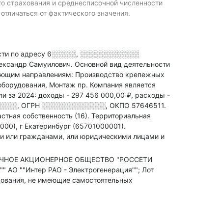
го страхования и среднесписочной численности
ичаться от фактического значения.
ти по адресу
6░░░░░, ░░░░░░░░░░░░
лександр Самуилович.
Основной вид деятельности
ующим направлениям: Производство крепежных
оборудования, Монтаж пр
.
Компания является
ли за 2024:
доходы - 297 456 000,00 ₽,
расходы -
░░░░
,
ОГРН
░░░░░░░░░░░░░
,
ОКПО 57646511.
стная собственность (16).
Территориальная
00), г Екатеринбург (65701000001).
ми или гражданами, или юридическими лицами и
БЛИЧНОЕ АКЦИОНЕРНОЕ ОБЩЕСТВО "РОССЕТИ
 АО ""Интер РАО - Электрогенерация""; Лот
удования, не имеющие самостоятельных