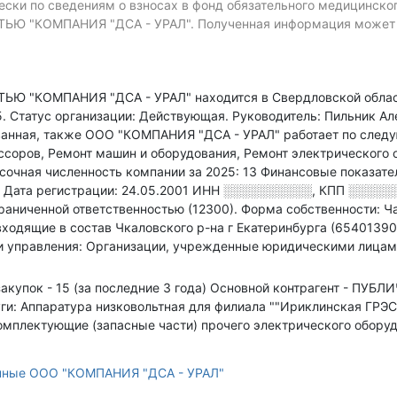
ски по сведениям о взносах в фонд обязательного медицинско
КОМПАНИЯ "ДСА - УРАЛ". Полученная информация может отл
"КОМПАНИЯ "ДСА - УРАЛ" находится в Свердловской облас
5
.
Статус организации: Действующая.
Руководитель: Пильник А
ванная
, также ООО "КОМПАНИЯ "ДСА - УРАЛ" работает по след
ссоров, Ремонт машин и оборудования, Ремонт электрического 
сочная численность компании за 2025: 13
Финансовые показате
.
Дата регистрации: 24.05.2001
ИНН
░░░░░░░░░░
,
КПП
░░░░░
раниченной ответственностью (12300).
Форма собственности: Ча
ходящие в состав Чкаловского р-на г Екатеринбурга (654013900
 и управления: Организации, учрежденные юридическими лица
акупок - 15 (за последние 3 года)
Основной контрагент - ПУ
 Аппаратура низковольтная для филиала ""Ириклинская ГРЭС""
Комплектующие (запасные части) прочего электрического обор
нные ООО "КОМПАНИЯ "ДСА - УРАЛ"