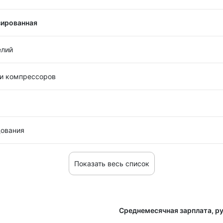
зированная
елий
 и компрессоров
дования
Показать весь список
Среднемесячная зарплата, ру