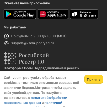
Скачайте наше приложение
Мы работаем
По будням, с 9:00 до 18:00 (МСК)
support@vsem-podryad.ru
Платформа Всем Подряд включена в реестр
отечественного ПО
Сайт vsem-podryad.ru обрабатывает
Реестровая запись №32021 от 06.02.2026
Принять
cookies, в том числе с помощью сервиса веб-
аналитики Яндекс.Метрика, чтобы сделать
сайт удобней для вас. Пожалуйста,
Политика конфиденциальности
ознакомьтесь с
политикой обработки
Оферта
персональных данных
и
политикой
О компании