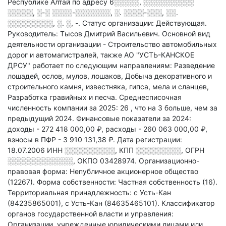
Республике Алтай по адресу
6░░░░░, ░░░░░░░░░░
░░░░░, ░-░ ░░░░-░░░░░░░, ░. ░░░░-░░░, ░░.
░░░░░░░░░, ░. ░, -
.
Статус организации: Действующая.
Руководитель: Тысов Дмитрий Васильевич.
Основной вид
деятельности организации - Строительство автомобильных
дорог и автомагистралей
, также АО "УСТЬ-КАНСКОЕ
ДРСУ" работает по следующим направлениям: Разведение
лошадей, ослов, мулов, лошаков, Добыча декоративного и
строительного камня, известняка, гипса, мела и сланцев,
Разработка гравийных и песча
.
Среднесписочная
численность компании за 2025: 26
, что на 3 больше, чем за
предыдущий 2024.
Финансовые показатели за 2024:
доходы - 272 418 000,00 ₽,
расходы - 260 063 000,00 ₽,
взносы в ПФР - 3 910 131,38 ₽.
Дата регистрации:
18.07.2006
ИНН
░░░░░░░░░░
,
КПП
░░░░░░░░░
,
ОГРН
░░░░░░░░░░░░░
,
ОКПО 03428974.
Организационно-
правовая форма: Непубличное акционерное общество
(12267).
Форма собственности: Частная собственность (16).
Территориальная принадлежность: с Усть-Кан
(84235865001), с Усть-Кан (84635465101).
Классификатор
органов государственной власти и управления:
Организации, учрежденные юридическими лицами или