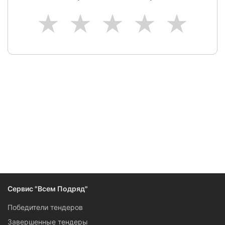
1
2
3
4
5
Следите за изменениями и новостями компании
Сервис "Всем Подряд"
Победители тендеров
Завершенные тендеры