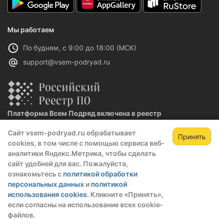
Мы работаем
По будням, с 9:00 до 18:00 (МСК)
support@vsem-podryad.ru
Платформа Всем Подряд включена в реестр
отечественного ПО
Сайт vsem-podryad.ru обрабатывает
Реестровая запись №32021 от 06.02.2026
Принять
cookies, в том числе с помощью сервиса веб-
аналитики Яндекс.Метрика, чтобы сделать
сайт удобней для вас. Пожалуйста,
Политика конфиденциальности
ознакомьтесь с
политикой обработки
Оферта
персональных данных
и
политикой
О компании
использования cookies
. Кликните «Принять»,
если согласны на использование всех cookie-
© 2016 — 2026 ООО "Промтех"
файлов.