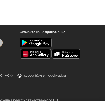
Скачайте наше приложение
00 (МСК)
support@vsem-podryad.ru
чена в реестр отечественного ПО
02.2026