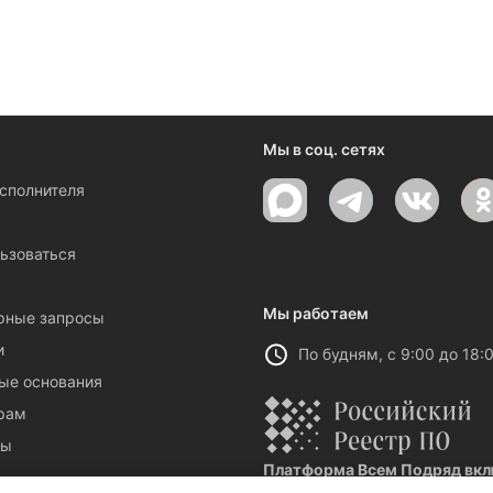
ениями и новостями компании
Мы в соц. сетях
исполнителя
ы
ьзоваться
Мы работаем
рные запросы
и
По будням, с 9:00 до 18:
ые основания
рам
ты
Платформа Всем Подряд вклю
Реестровая запись №32021 от 06.