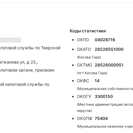
Коды статистики
░░░░░░░░
ОКПО
04028716
логовой службы по Тверской
ОКАТО
28226551000
(Кесова Гора)
агжанова ул, д 23,,
ОКТМО
28526000051
алоговом органе, присвоен
(пгт Кесова Гора)
ОКФС
14
ой налоговой службы по
(Муниципальная собственност
ОКОГУ
3300150
(Местные администрации (исп
округов)
ОКОПФ
75404
(Муниципальное казенное учр