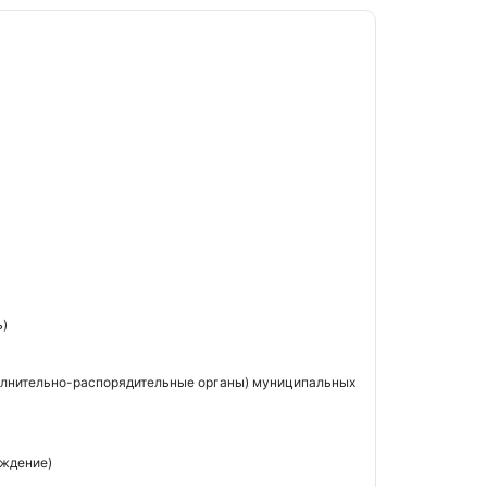
ь)
олнительно-распорядительные органы) муниципальных
еждение)