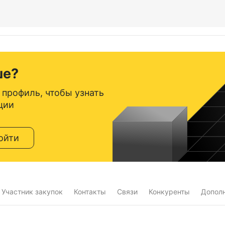
ше?
 профиль, чтобы узнать
ции
ойти
Участник закупок
Контакты
Связи
Конкуренты
Допол