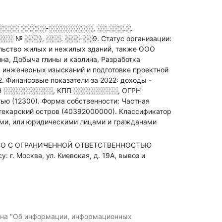
░░░░░ ░░░░░-░░░░░░░░░, ░░.░░░.░.
░░ № ░░░), ░░░. ░░░-░░9
.
Статус организации:
ельство жилых и нежилых зданий
, также ООО
на, Добыча глины и каолина, Разработка
, инженерных изысканий и подготовке проектной
2.
Финансовые показатели за 2022:
доходы -
Н
░░░░░░░░░░
,
КПП
░░░░░░░░░
,
ОГРН
ью (12300).
Форма собственности: Частная
текарский остров (40392000000).
Классификатор
ами, или юридическими лицами и гражданами
СТВО С ОГРАНИЧЕННОЙ ОТВЕТСТВЕННОСТЬЮ
г. Москва, ул. Киевская, д. 19А, вывоз и
кона "Об информации, информационных