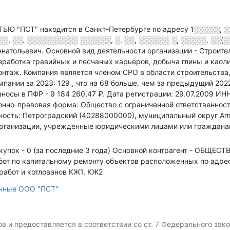
"ПСТ" находится в Санкт-Петербурге по адресу
1░░░░░, 
░░. ░░░░░░░░░░ ░░░░░░, ░. ░░, ░░░░░░ ░, ░░░░░. ░░(░░
Анатольевич.
Основной вид деятельности организации - Строит
работка гравийных и песчаных карьеров, добыча глины и каоли
онтаж
.
Компания является членом СРО в области
строительства
мпании за 2023: 129
, что на 68 больше, чем за предыдущий 202
зносы в ПФР - 9 184 260,47 ₽.
Дата регистрации: 29.07.2009
ИН
нно-правовая форма: Общество с ограниченной ответственност
ость: Петроградский (40288000000), муниципальный округ Ап
 Организации, учрежденные юридическими лицами или граждан
купок - 0 (за последние 3 года)
Основной контрагент - ОБЩЕ
от по капитальному ремонту объектов расположенных по адресу: 
работ и котлованов КЖ1, КЖ2
анные ООО "ПСТ"
 и предоставляется в соответствии со ст. 7 Федерального за