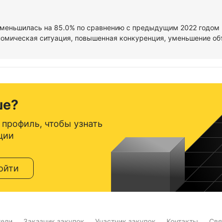
уменьшилась на 85.0% по сравнению с предыдущим 2022 годом и
омическая ситуация, повышенная конкуренция, уменьшение объе
ше?
 профиль, чтобы узнать
ции
ойти
тели
Заказчик закупок
Участник закупок
Контакты
Свя