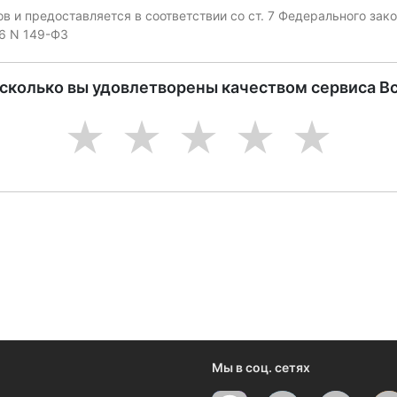
 и предоставляется в соответствии со ст. 7 Федерального за
06 N 149-ФЗ
асколько вы удовлетворены качеством сервиса В
1
2
3
4
5
ениями и новостями компании
Мы в соц. сетях