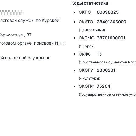
Коды статистики
░░░░░░░░
ОКПО
00098329
логовой службы по Курской
ОКАТО
38401365000
(Центральный)
орького ул., 37
ОКТМО
38701000001
алоговом органе, присвоен ИНН
(г Курск)
ОКФС
13
ой налоговой службы по
(Собственность субъектов Рос
ОКОГУ
2300231
(- культуры)
ОКОПФ
75204
(Государственное казенное уч