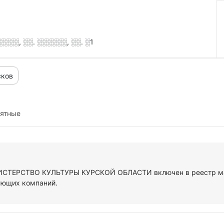
░░░, ░░. ░░░░░░, ░░. ░1
сков
иятные
НИСТЕРСТВО КУЛЬТУРЫ КУРСКОЙ ОБЛАСТИ включен в реестр ма
ующих компаний.