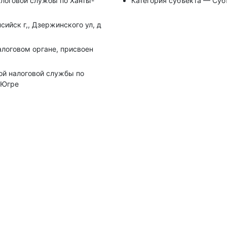
логовой службы по Ханты-
Категория субъекта — Суб
сийск г,, Дзержинского ул, д
алоговом органе, присвоен
ой налоговой службы по
 Югре