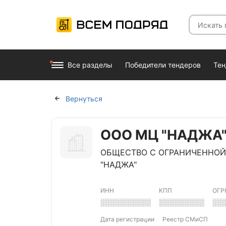
Все разделы
Победители тендеров
Те
Вернуться
ООО МЦ "НАДЖА
ОБЩЕСТВО С ОГРАНИЧЕННОЙ
"НАДЖА"
ИНН
КПП
ОГР
░░░░░░░░░░
░░░░░░░░░
░░
Дата регистрации
Реестр СМиСП