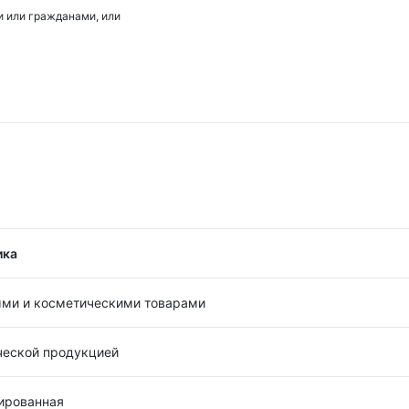
 или гражданами, или
ика
ыми и косметическими товарами
ческой продукцией
зированная