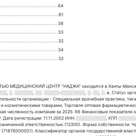
64
61
38
33
32
34
32
 МЕДИЦИНСКИЙ ЦЕНТР "НАДЖА" находится в Ханты-Мансийс
 ░. ░░░░░░, ░░. ░░░░░-░░░░░░░░, ░. ░░, ░. в
.
Статус орг
тельности организации - Специальная врачебная практика
, та
и косметическими товарами, Торговля оптовая фармацевтическ
ая численность компании за 2025: 66
Финансовые показатели з
₽.
Дата регистрации: 11.11.2002
ИНН
░░░░░░░░░░
,
КПП
░░░░░
раниченной ответственностью (12300).
Форма собственности: Ча
т (71876000001).
Классификатор органов государственной власт