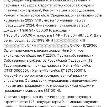
следующим направлениям: Разработка гравийных и
песчаных карьеров, Строительство кораблей, судов и
плавучих конструкций, Ремонт машин и оборудования,
Ремонт и техническое обсл
.
Среднесписочная численность
компании за 2025: 519
, что на 16 меньше, чем за
предыдущий 2024.
Финансовые показатели за 2024:
доходы - 1 916 947 000,00 ₽,
расходы -
1 963 610 000,00 ₽,
взносы в ПФР - 159 564 487,52 ₽.
Дата
регистрации: 26.02.1998
ИНН
░░░░░░░░░░
,
КПП
░░░░░░░░░
,
ОГРН
░░░░░░░░░░░░░
,
ОКПО 48729360.
Организационно-правовая форма: Непубличное
акционерное общество (12267).
Форма собственности:
Собственность субъектов Российской Федерации (13).
Территориальная принадлежность: Ханты-Мансийск
(71131000000), г Ханты-Мансийск (71871000001).
Классификатор органов государственной власти и
управления: Организации, учрежденные юридическими
лицами или гражданами, или юридическими лицами и
гражданами совместно (4210014).
Участие в торгах как заказчик: завершено закупок в
строительстве 148, текущие торги 0, компания закупала:
Щебень; Поставка метизов, крепежных изделий; Поставка