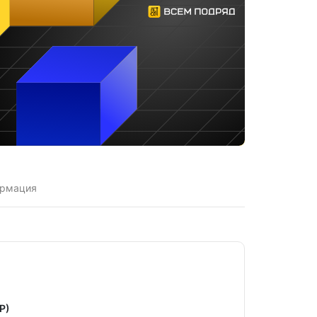
ормация
Р)