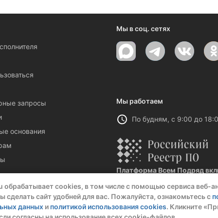
ениями и новостями компании
Мы в соц. сетях
исполнителя
ы
ьзоваться
Мы работаем
рные запросы
и
По будням, с 9:00 до 18:
ые основания
рам
ты
Платформа Всем Подряд вклю
Реестровая запись №32021 от 06.
u обрабатывает cookies, в том числе с помощью сервиса веб-а
ы сделать сайт удобней для вас. Пожалуйста, ознакомьтесь с
п
льных данных
и
политикой использования cookies
. Кликните «Пр
сли согласны на использование всех cookie-файлов.
О комп