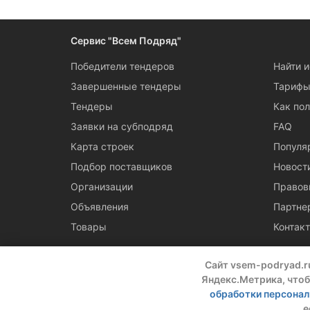
Следите за измен
Сервис "Всем Подряд"
Победители тендеров
Найти 
Завершенные тендеры
Тариф
Тендеры
Как пол
Заявки на субподряд
FAQ
Карта строек
Популя
Подбор поставщиков
Новост
Организации
Правов
Объявления
Партне
Товары
Контак
Сайт vsem-podryad.r
Яндекс.Метрика, чтоб
обработки персона
© 2016 — 2026 ООО "Промтех"
е