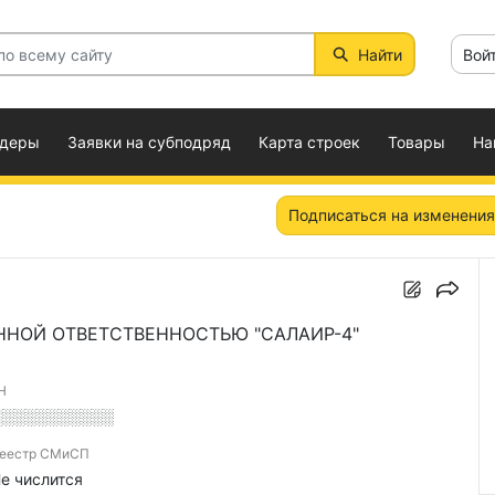
Найти
Вой
ндеры
Заявки на субподряд
Карта строек
Товары
На
Подписаться на изменения
ННОЙ ОТВЕТСТВЕННОСТЬЮ "САЛАИР-4"
Н
░░░░░░░░░░░
еестр СМиСП
е числится