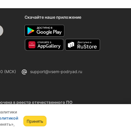
Скачайте наше приложение
00 (МСК)
support@vsem-podryad.ru
чена в реестр отечественного ПО
02.2026
налитики
олитикой
Принять
инять»,
ании
Оферта
Политика конфиденциальности