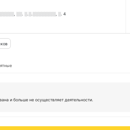
░░░░, ░░. ░.░.░░░░░░░░, ░. 4
сков
иятные
ана и больше не осуществляет деятельности.