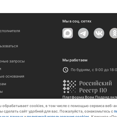
ениями и новостями компании
Мы в соц. сетях
исполнителя
ы
ьзоваться
Мы работаем
рные запросы
и
По будням, с 9:00 до 18:
ые основания
рам
ты
Платформа Всем Подряд вклю
Реестровая запись №32021 от 06.
u обрабатывает cookies, в том числе с помощью сервиса веб-а
ы сделать сайт удобней для вас. Пожалуйста, ознакомьтесь с
п
льных данных
и
политикой использования cookies
. Кликните «Пр