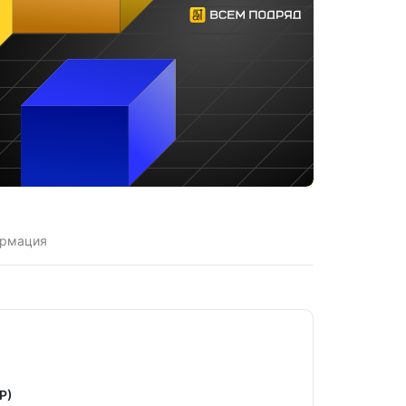
ормация
Р)