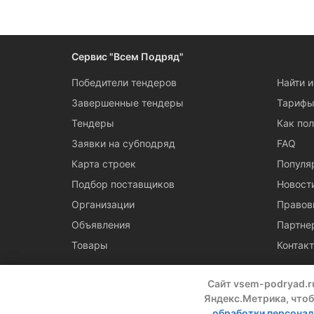
Следите за измен
Сервис "Всем Подряд"
Победители тендеров
Найти 
Завершенные тендеры
Тариф
Тендеры
Как пол
Заявки на субподряд
FAQ
Карта строек
Популя
Подбор поставщиков
Новост
Организации
Правов
Объявления
Партне
Товары
Контак
Сайт vsem-podryad.r
Яндекс.Метрика, чтоб
обработки персона