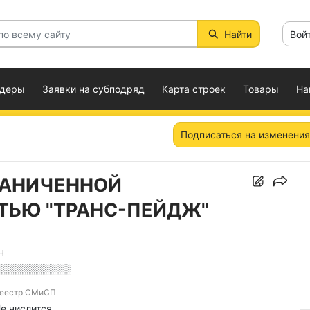
Найти
Вой
ндеры
Заявки на субподряд
Карта строек
Товары
На
Подписаться на изменения
РАНИЧЕННОЙ
ТЬЮ "ТРАНС-ПЕЙДЖ"
Н
░░░░░░░░░░░
еестр СМиСП
е числится