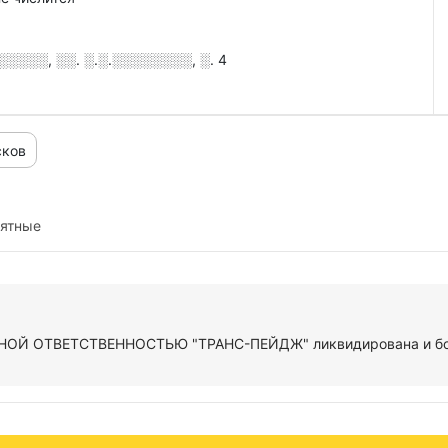
░░░░, ░░. ░.░.░░░░░░░░, ░. 4
сков
иятные
ОЙ ОТВЕТСТВЕННОСТЬЮ "ТРАНС-ПЕЙДЖ" ликвидирована и боль