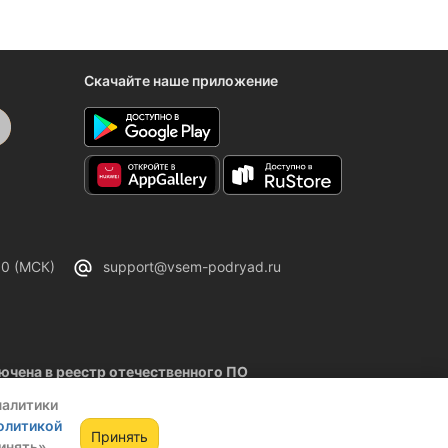
Скачайте наше приложение
00 (МСК)
support@vsem-podryad.ru
чена в реестр отечественного ПО
02.2026
налитики
олитикой
Принять
инять»,