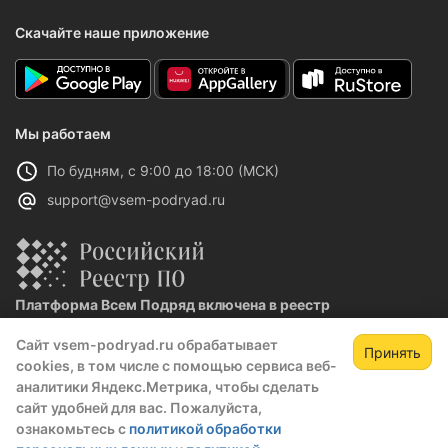
Скачайте наше приложение
Мы работаем
По будням, с 9:00 до 18:00 (МСК)
support@vsem-podryad.ru
Платформа Всем Подряд включена в реестр
отечественного ПО
Сайт vsem-podryad.ru обрабатывает
Реестровая запись №32021 от 06.02.2026
Принять
cookies, в том числе с помощью сервиса веб-
аналитики Яндекс.Метрика, чтобы сделать
сайт удобней для вас. Пожалуйста,
Политика конфиденциальности
ознакомьтесь с
политикой обработки
Оферта