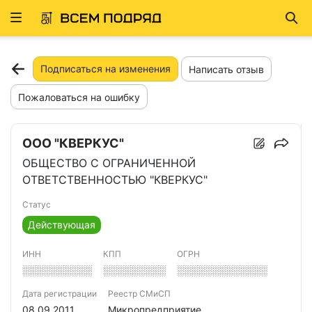
Развернуть
Най
ню
Подписаться на изменения
Написать отзыв
Пожаловаться на ошибку
ООО "КВЕРКУС"
ОБЩЕСТВО С ОГРАНИЧЕННОЙ
ОТВЕТСТВЕННОСТЬЮ "КВЕРКУС"
Статус
Действующая
ИНН
КПП
ОГРН
░░░░░░░░░░
░░░░░░░░░
░░░░░░░░░░░░░
Дата регистрации
Реестр СМиСП
08.09.2011
Микропредприятие