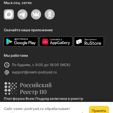
Мы в соц. сетях
Скачайте наше приложение
Мы работаем
По будням, с 9:00 до 18:00 (МСК)
support@vsem-podryad.ru
Платформа Всем Подряд включена в реестр
отечественного ПО
Сайт vsem-podryad.ru обрабатывает
Реестровая запись №32021 от 06.02.2026
Принять