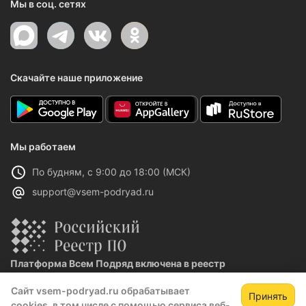
Мы в соц. сетях
Скачайте наше приложение
Мы работаем
По будням, с 9:00 до 18:00 (МСК)
support@vsem-podryad.ru
Платформа Всем Подряд включена в реестр
отечественного ПО
Сайт vsem-podryad.ru обрабатывает
Реестровая запись №32021 от 06.02.2026
Принять
cookies, в том числе с помощью сервиса веб-