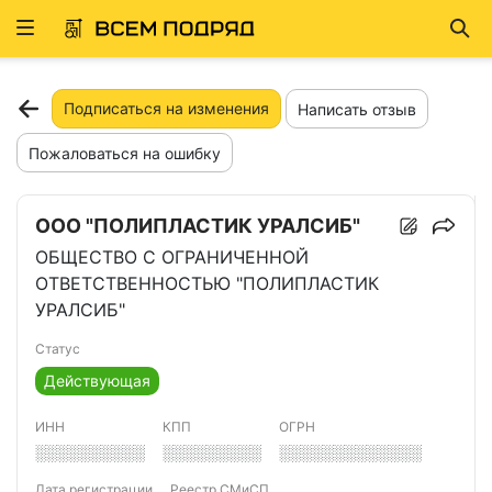
Развернуть
Най
ню
Подписаться на изменения
Написать отзыв
Пожаловаться на ошибку
ООО "ПОЛИПЛАСТИК УРАЛСИБ"
ОБЩЕСТВО С ОГРАНИЧЕННОЙ
ОТВЕТСТВЕННОСТЬЮ "ПОЛИПЛАСТИК
УРАЛСИБ"
Статус
Действующая
ИНН
КПП
ОГРН
░░░░░░░░░░
░░░░░░░░░
░░░░░░░░░░░░░
Дата регистрации
Реестр СМиСП