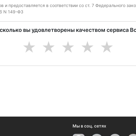
 и предоставляется в соответствии со ст. 7 Федерального за
06 N 149-ФЗ
асколько вы удовлетворены качеством сервиса В
1
2
3
4
5
ениями и новостями компании
Мы в соц. сетях