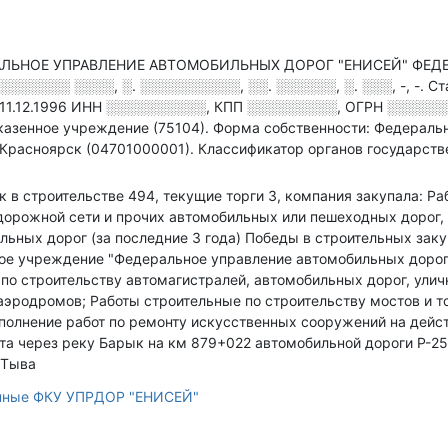
АЛЬНОЕ УПРАВЛЕНИЕ АВТОМОБИЛЬНЫХ ДОРОГ "ЕНИСЕЙ" ФЕДЕ
░░░░░░ ░░░░, ░. ░░░░░░░░░░, ░░. ░░░░░░, ░. ░░░, -, -
.
Ст
11.12.1996
ИНН
░░░░░░░░░░
,
КПП
░░░░░░░░░
,
ОГРН
░░░░░░
казенное учреждение (75104).
Форма собственности: Федеральн
 Красноярск (04701000001).
Классификатор органов государств
ок в строительстве 494, текущие торги 3, компания закупала: Р
дорожной сети и прочих автомобильных или пешеходных дорог,
льных дорог (за последние 3 года)
Победы в строительных закуп
ное учреждение "Федеральное управление автомобильных дорог 
 по строительству автомагистралей, автомобильных дорог, ули
аэродромов; Работы строительные по строительству мостов и т
ыполнение работ по ремонту искусственных сооружений на дей
та через реку Барык на км 879+022 автомобильной дороги Р-25
 Тыва
анные ФКУ УПРДОР "ЕНИСЕЙ"