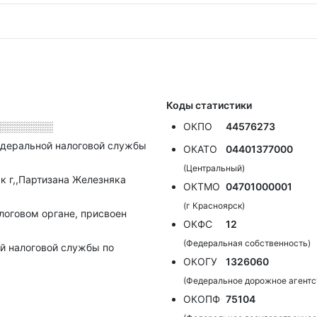
Коды статистики
░░░░░░░░
ОКПО
44576273
деральной налоговой службы
ОКАТО
04401377000
(Центральный)
к г,,Партизана Железняка
ОКТМО
04701000001
(г Красноярск)
алоговом органе, присвоен
ОКФС
12
(Федеральная собственность)
й налоговой службы по
ОКОГУ
1326060
(Федеральное дорожное агентс
ОКОПФ
75104